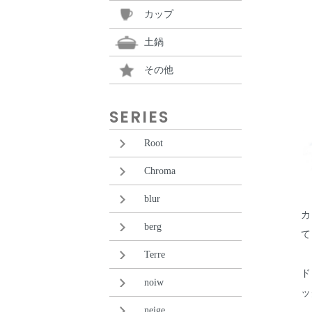
カップ
土鍋
その他
SERIES
Root
Chroma
blur
カ
berg
て
Terre
ド
noiw
ッ
neige