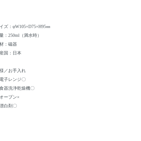
イズ：φW105×D75×H95㎜
量：250ml（満水時）
材：磁器
産国：日本
様／お手入れ
電子レンジ〇
食器洗浄乾燥機〇
オーブン×
漂白剤〇