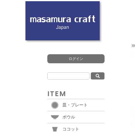
H
ログイン
ITEM
皿・プレート
ボウル
ココット