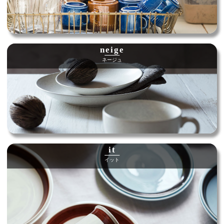
neige
ネージュ
it
イット