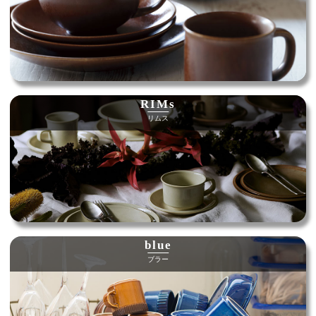
RIMs
リムス
blue
ブラー