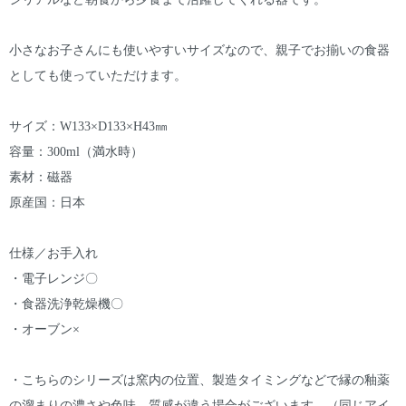
小さなお子さんにも使いやすいサイズなので、親子でお揃いの食器
としても使っていただけます。
サイズ：W133×D133×H43㎜
容量：300ml（満水時）
素材：磁器
原産国：日本
仕様／お手入れ
・電子レンジ〇
・食器洗浄乾燥機〇
・オーブン×
・こちらのシリーズは窯内の位置、製造タイミングなどで縁の釉薬
の溜まりの濃さや色味、質感が違う場合がございます。（同じアイ