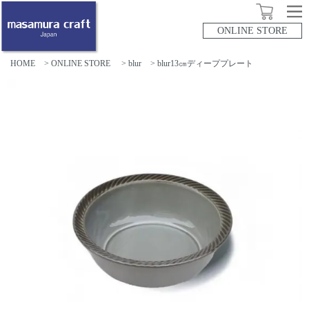
ONLINE STORE
HOME
>
ONLINE STORE
>
blur
> blur13㎝ディーププレート