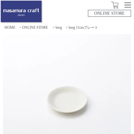
ONLINE STORE
HOME
>
ONLINE STORE
>
berg
> berg 11cmプレート