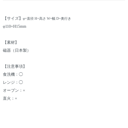
【サイズ】
φ=直径 H=高さ W=幅 D=奥行き
φ110×H15mm
【素材】
磁器（日本製）
【注意事項】
食洗機：◯
レンジ：◯
オーブン：×
直火：×