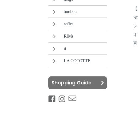
【
bonbon
食
reflet
レ
オ
RIMs
直
it
LA COCOTTE
Shopping Guide