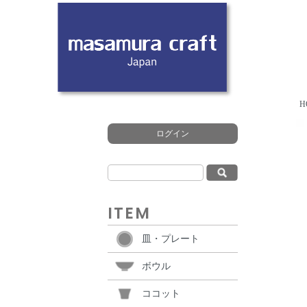
H
ログイン
ITEM
皿・プレート
ボウル
ココット