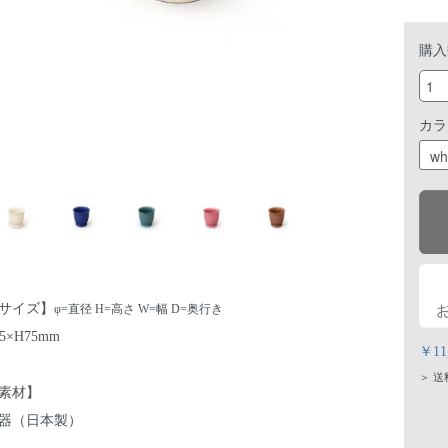
購入
カラ
サイズ】
φ=直径 H=高さ W=幅 D=奥行き
75×H75mm
￥1
＞ 
素材】
器（日本製）