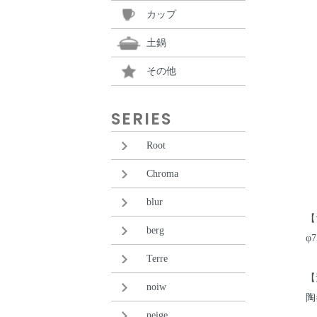
カップ
土鍋
その他
SERIES
Root
Chroma
blur
【
berg
φ
Terre
【
noiw
陶
neige