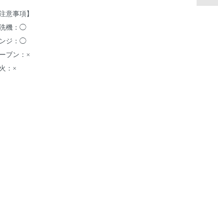
注意事項】
洗機：◯
ンジ：◯
ーブン：×
火：×