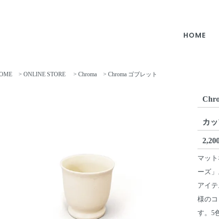
HOME
OME
>
ONLINE STORE
>
Chroma
> Chroma ゴブレット
Ch
カッ
2,2
マット
ーズ」
アイテ
様のコ
す。5